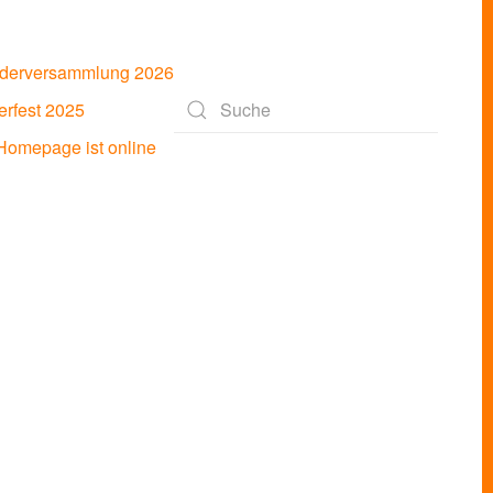
ederversammlung 2026
rfest 2025
Type 2 or more characters for results.
omepage ist online