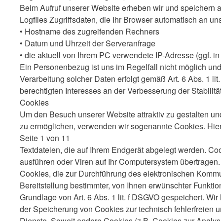
Beim Aufruf unserer Website erheben wir und speichern 
Logfiles Zugriffsdaten, die Ihr Browser automatisch an uns
• Hostname des zugreifenden Rechners
• Datum und Uhrzeit der Serveranfrage
• die aktuell von Ihrem PC verwendete IP-Adresse (ggf. i
Ein Personenbezug ist uns im Regelfall nicht möglich und
Verarbeitung solcher Daten erfolgt gemäß Art. 6 Abs. 1 l
berechtigten Interesses an der Verbesserung der Stabilitä
Cookies
Um den Besuch unserer Website attraktiv zu gestalten u
zu ermöglichen, verwenden wir sogenannte Cookies. Hier
Seite 1 von 11
Textdateien, die auf Ihrem Endgerät abgelegt werden. 
ausführen oder Viren auf Ihr Computersystem übertragen.
Cookies, die zur Durchführung des elektronischen Komm
Bereitstellung bestimmter, von Ihnen erwünschter Funktion
Grundlage von Art. 6 Abs. 1 lit. f DSGVO gespeichert. Wir
der Speicherung von Cookies zur technisch fehlerfreien u
Dienste. Soweit andere Cookies (z.B. Cookies zur Analyse