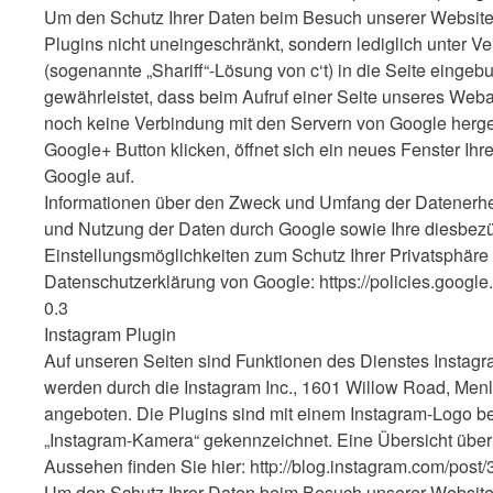
Um den Schutz Ihrer Daten beim Besuch unserer Website 
Plugins nicht uneingeschränkt, sondern lediglich unter
(sogenannte „Shariff“-Lösung von c‘t) in die Seite einge
gewährleistet, dass beim Aufruf einer Seite unseres Webauf
noch keine Verbindung mit den Servern von Google herges
Google+ Button klicken, öffnet sich ein neues Fenster Ihr
Google auf.
Informationen über den Zweck und Umfang der Datenerhe
und Nutzung der Daten durch Google sowie Ihre diesbez
Einstellungsmöglichkeiten zum Schutz Ihrer Privatsphäre 
Datenschutzerklärung von Google: https://policies.google
0.3
Instagram Plugin
Auf unseren Seiten sind Funktionen des Dienstes Instag
werden durch die Instagram Inc., 1601 Willow Road, Menl
angeboten. Die Plugins sind mit einem Instagram-Logo be
„Instagram-Kamera“ gekennzeichnet. Eine Übersicht über
Aussehen finden Sie hier: http://blog.instagram.com/pos
Um den Schutz Ihrer Daten beim Besuch unserer Website 