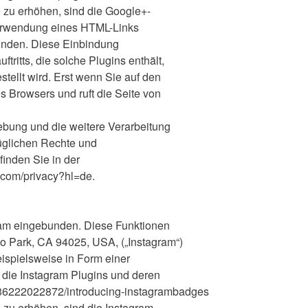
zu erhöhen, sind die Google+-
 Verwendung eines HTML-Links
bunden. Diese Einbindung
tritts, die solche Plugins enthält,
tellt wird. Erst wenn Sie auf den
es Browsers und ruft die Seite von
bung und die weitere Verarbeitung
üglichen Rechte und
finden Sie in der
.com/privacy?hl=de.
ram eingebunden. Diese Funktionen
o Park, CA 94025, USA, („Instagram“)
ispielsweise in Form einer
 die Instagram Plugins und deren
t/36222022872/introducing-instagrambadges
zu erhöhen, sind die Instagram-