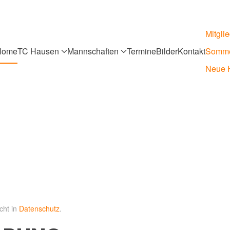
Mitgli
Home
TC Hausen
Mannschaften
Termine
Bilder
Kontakt
Somme
Neue H
icht in
Datenschutz
.