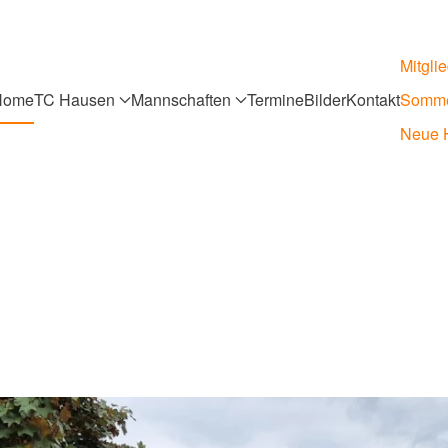
Mitgli
Home
TC Hausen
Mannschaften
Termine
Bilder
Kontakt
Somme
Neue H