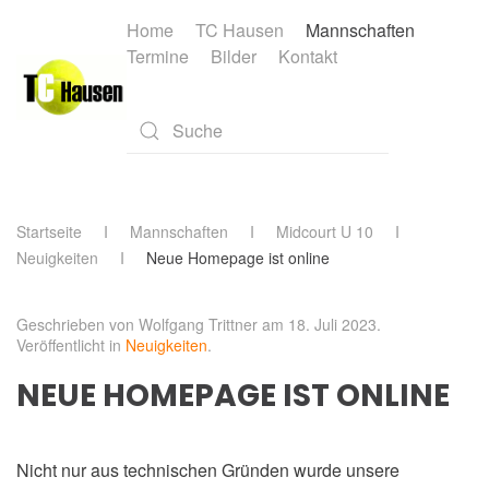
Home
TC Hausen
Mannschaften
Termine
Bilder
Kontakt
Skip to main content
Type 2 or more characters for results.
Startseite
Mannschaften
Midcourt U 10
Neuigkeiten
Neue Homepage ist online
Geschrieben von Wolfgang Trittner am
18. Juli 2023
.
Veröffentlicht in
Neuigkeiten
.
NEUE HOMEPAGE IST ONLINE
Nicht nur aus technischen Gründen wurde unsere