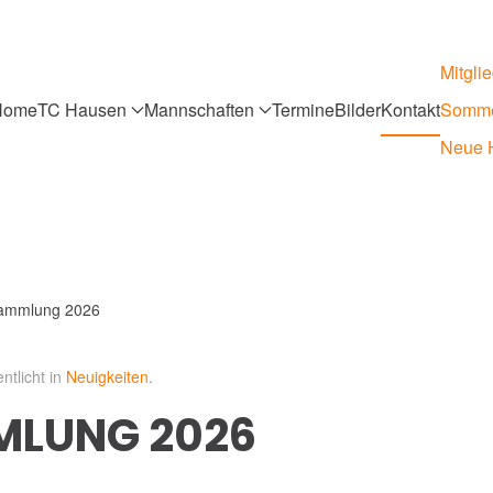
Mitgli
Home
TC Hausen
Mannschaften
Termine
Bilder
Kontakt
Somme
Neue H
sammlung 2026
entlicht in
Neuigkeiten
.
MLUNG 2026