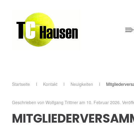
Skip to main content
Startseite
Kontakt
Neuigkeiten
Mitgliederver
Geschrieben von Wolfgang Trittner am
10. Februar 2026
. Veröff
MITGLIEDERVERSAM